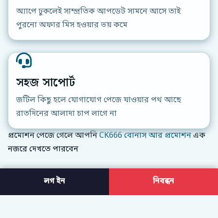
অ্যাপে ঢুকলেই সাম্প্রতিক আপডেট সামনে আসে তাই
পুরনো অফার মিস হওয়ার ভয় কমে
সহজ সাপোর্ট
জটিল কিছু হলে যোগাযোগ পেজে যাওয়ার পথ আছে
রাতদিনের আলাদা চাপ লাগে না
প্রমোশন পেজে গেলে আপনি
CK666 বোনাস আর প্রমোশন
এক
নজরে দেখতে পারবেন
লগ ইন
নিবন্ধন