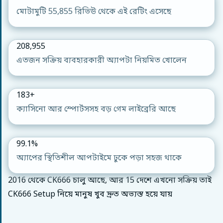
মোটামুটি 55,855 রিভিউ থেকে এই রেটিং এসেছে
208,955
এতজন সক্রিয় ব্যবহারকারী অ্যাপটা নিয়মিত খোলেন
183+
ক্যাসিনো আর স্পোর্টসসহ বড় গেম লাইব্রেরি আছে
99.1%
অ্যাপের স্থিতিশীল আপটাইমে ঢুকে পড়া সহজ থাকে
2016 থেকে CK666 চালু আছে, আর 15 দেশে এখনো সক্রিয় তাই
CK666 Setup নিয়ে মানুষ খুব দ্রুত অভ্যস্ত হয়ে যায়