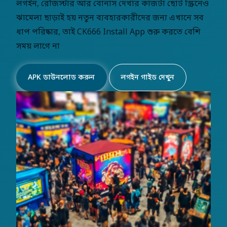
লগইন, রেজিস্টার আর বোনাস দেখার কাজটা ছোট স্ক্রিনেও
ঝামেলা ছাড়াই হয় নতুন ব্যবহারকারীদের জন্য এখানে সব
ধাপ পরিষ্কার, তাই CK666 Install App শুরু করতে বেশি
সময় লাগে না
APK ডাউনলোড করুন
লগইন গাইড দেখুন