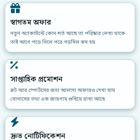
স্বাগতম অফার
নতুন অ্যাকাউন্টে কোন শর্ত আছে তা পরিষ্কার লেখা থাকে
তাই আগে পড়ে নিলে পরে গড়মিল কম হয়
সাপ্তাহিক প্রমোশন
স্লট আর স্পোর্টসের জন্য আলাদা অফারও দেখা যায়
বোনাসের তথ্য এক জায়গায় গুছিয়ে রাখা আছে
দ্রুত নোটিফিকেশন